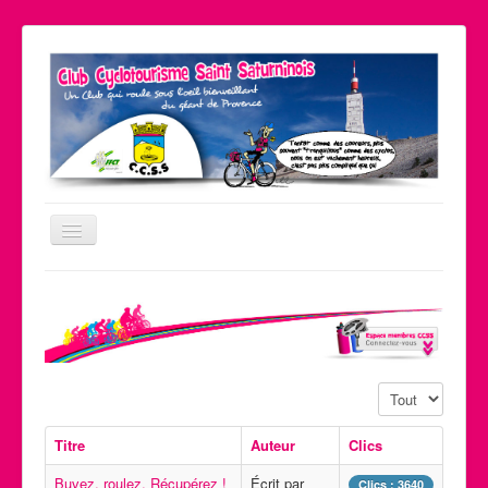
Basculer
la
navigation
Le coin pratique
Nos partenaires
Liens
Affichage #
Contact
Accueil
Titre
Auteur
Clics
Le club
Buvez, roulez, Récupérez !
Écrit par
Clics : 3640