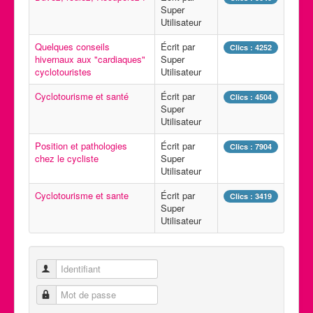
Super
Calendrier des activités
Utilisateur
Manifestations
Quelques conseils
Écrit par
Clics : 4252
hivernaux aux "cardiaques"
Super
Photos et Vidéos
cyclotouristes
Utilisateur
Cyclotourisme et santé
Écrit par
Clics : 4504
Super
Utilisateur
Position et pathologies
Écrit par
Clics : 7904
chez le cycliste
Super
Utilisateur
Cyclotourisme et sante
Écrit par
Clics : 3419
Super
Utilisateur
Identifiant
Mot de passe