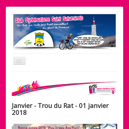
Basculer
la
navigation
Le coin pratique
Nos partenaires
Liens
Janvier - Trou du Rat - 01 janvier
Contact
2018
Accueil
Le club