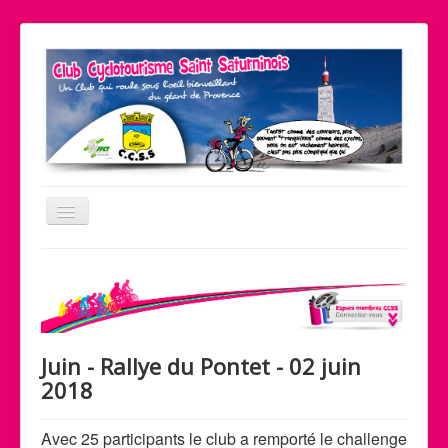
Basculer
la
navigation
Le coin pratique
Nos partenaires
Liens
Juin - Rallye du Pontet - 02 juin
Contact
2018
Accueil
Le club
Avec 25 participants le club a remporté le challenge