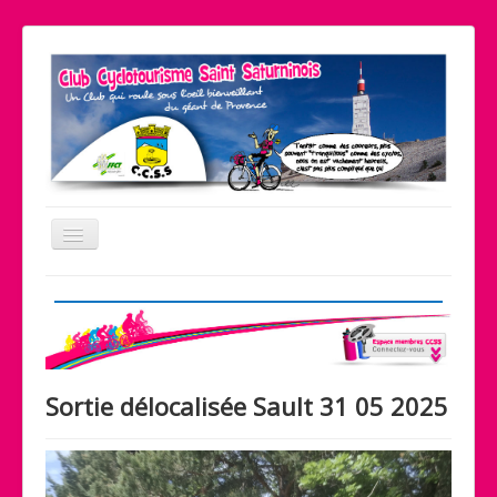
Basculer
la
navigation
Le coin pratique
Nos partenaires
Liens
Sortie délocalisée Sault 31 05 2025
Contact
Accueil
Le club