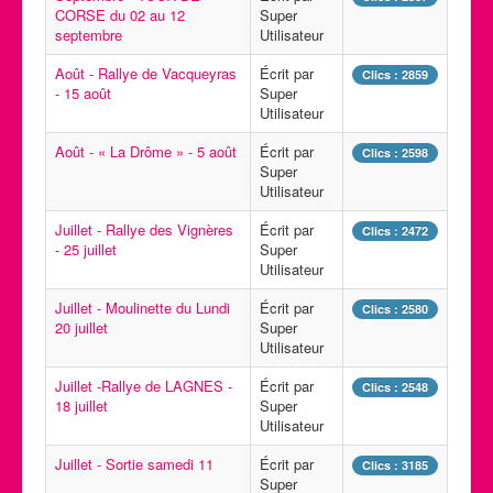
CORSE du 02 au 12
Super
Calendrier des activités
septembre
Utilisateur
Manifestations
Août - Rallye de Vacqueyras
Écrit par
Clics : 2859
- 15 août
Super
Photos et Vidéos
Utilisateur
Août - « La Drôme » - 5 août
Écrit par
Clics : 2598
Super
Utilisateur
Juillet - Rallye des Vignères
Écrit par
Clics : 2472
- 25 juillet
Super
Utilisateur
Juillet - Moulinette du Lundi
Écrit par
Clics : 2580
20 juillet
Super
Utilisateur
Juillet -Rallye de LAGNES -
Écrit par
Clics : 2548
18 juillet
Super
Utilisateur
Juillet - Sortie samedi 11
Écrit par
Clics : 3185
Super