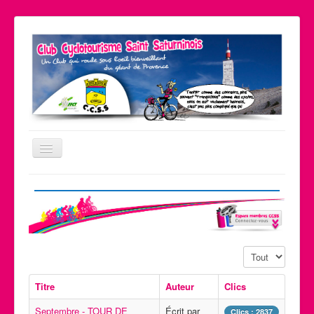
Basculer
la
navigation
Le coin pratique
Nos partenaires
Liens
Affichage #
Contact
Accueil
Titre
Auteur
Clics
Le club
Septembre - TOUR DE
Écrit par
Clics : 2837