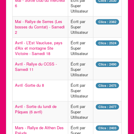
Mai - Sortie club du mercredi
Écrit par
Clics : 2530
6
Super
Utilisateur
Mai - Rallye de Serres (Les
Écrit par
Clics : 2382
bosses du Comtat) - Samedi
Super
2
Utilisateur
Avril - L’Est Vaucluse, pays
Écrit par
Clics : 2524
d’Aix et montagne Ste
Super
Victoire - Samedi 18
Utilisateur
Avril - Rallye du CCSS -
Écrit par
Clics : 2490
Samedi 11
Super
Utilisateur
Avril -Sortie du 8
Écrit par
Clics : 2475
Super
Utilisateur
Avril - Sortie du lundi de
Écrit par
Clics : 2477
Pâques (6 avril)
Super
Utilisateur
Mars - Rallye de Althen Des
Écrit par
Clics : 2403
Paluds
Super