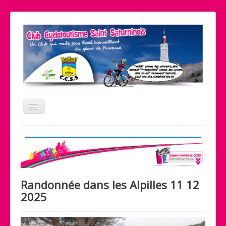
Basculer
la
navigation
Le coin pratique
Nos partenaires
Liens
Randonnée dans les Alpilles 11 12
Contact
2025
Accueil
Le club